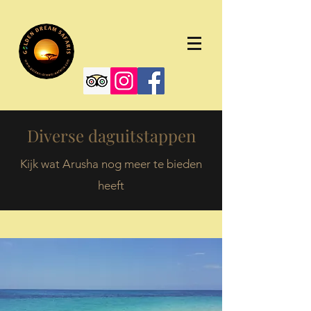
Diverse daguitstappen
Kijk wat Arusha nog meer te bieden
heeft