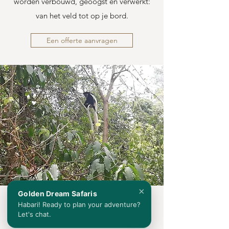
worden verbouwd, geoogst en verwerkt:
van het veld tot op je bord.
Een offerte aanvragen
×
Golden Dream Safaris
Jozani Forest
Habari! Ready to plan your adventure?
Let's chat.
Halve dag