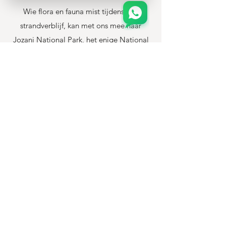
Wie flora en fauna mist tijdens hun
strandverblijf, kan met ons mee naar
Jozani National Park, het enige National
Park van Zanzibar. Tijdens deze excursie
van een halve dag in de ochtend bezoek
je de vlinderboerderij in het prachtig
groene en weelderige park en geniet je
van een wandeling terwijl je de beroemde
rode colobusaap en andere soorten
probeert te spotten.
Een offerte aanvragen