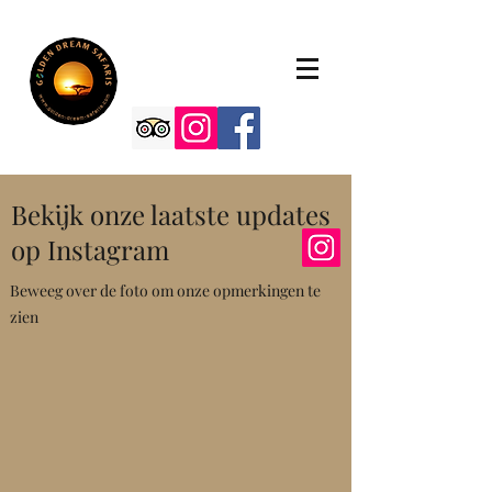
Bekijk onze laatste updates
op Instagram
Beweeg over de foto om onze opmerkingen te
zien