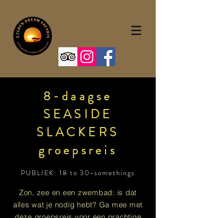
8-daagse
SEASIDE
SLACKERS
groepsreis
PUBLIEK: 18 to 30-somethings
Zon, zee en een zwembad: is dat
alles wat je nodig hebt? Ga mee met
deze groepsreis voor een prachtige