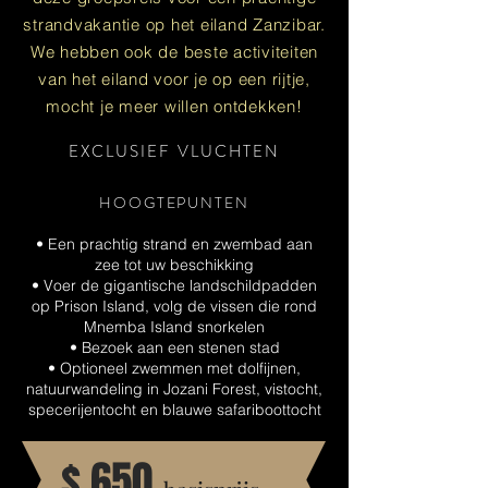
strandvakantie op het eiland Zanzibar.
We hebben ook de beste activiteiten
van het eiland voor je op een rijtje,
mocht je meer willen ontdekken!
EXCLUSIEF VLUCHTEN
HOOGTEPUNTEN
• Een prachtig strand en zwembad aan
zee tot uw beschikking
• Voer de gigantische landschildpadden
op Prison Island, volg de vissen die rond
Mnemba Island snorkelen
• Bezoek aan een stenen stad
• Optioneel zwemmen met dolfijnen,
natuurwandeling in Jozani Forest, vistocht,
specerijentocht en blauwe safariboottocht
$ 650